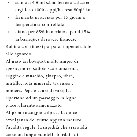
siamo a 400mt s.l.m. terreno calcareo-
argilloso 4000 ceppi/ha resa 80ql/ ha
fermenta in acciaio per 15 giorni a 
temperatura controllata
affina per 85% in acciaio e pet il 15% 
in barriques di rovere francese
Rubino con riflessi porpora, impenetrabile 
allo sguardo.
Al naso un bouquet molto ampio di 
spezie, more, sottobosco e amarena, 
ruggine e muschio, ginepro, ribes, 
mirtillo, nota minerale tra sasso e 
miniera. Pepe e cenni di vaniglia 
riportano ad un passaggio in legno 
piacevolmente armonizzato.
Al primo assaggio colpisce la dolce 
avvolgenza del frutto appena maturo, 
l’acidità regale, la sapidità che si srotola 
come un lungo mantello bordato di 