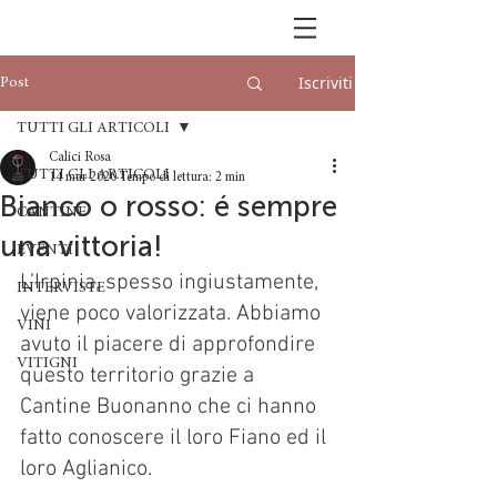
Iscriviti
Post
TUTTI GLI ARTICOLI
Calici Rosa
TUTTI GLI ARTICOLI
14 mar 2020
Tempo di lettura: 2 min
Bianco o rosso: é sempre
CANTINE
una vittoria!
EVENTI
L’Irpinia, spesso ingiustamente, 
INTERVISTE
viene poco valorizzata. Abbiamo 
VINI
avuto il piacere di approfondire 
VITIGNI
questo territorio grazie a 
Cantine Buonanno che ci hanno 
fatto conoscere il loro Fiano ed il 
loro Aglianico.