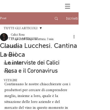
Iscriviti
Post
TUTTI GLI ARTICOLI
Calici Rosa
TUTTI GLI ARTICOLI
17 apr 2020
Tempo di lettura: 3 min
Claudia Lucchesi. Cantina
CANTINE
La Biòca
EVENTI
Le interviste dei Calici 
INTERVISTE
Rosa e il Coronavirus
VINI
VITIGNI
Continuano le nostre chiacchierate con i 
produttori per cercare di comprendere 
meglio, insieme a loro, quale è la 
situazione delle loro aziende e del 
mercato del vino in questo momento in 