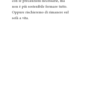
con le precauzioni necessarie, ma 
non è più sostenibile fermare tutto. 
Oppure rischieremo di rimanere sul 
sofà a vita.
Da persona e da imprenditrice piena di 
vita e di grinta quale è Claudia 
l’imperativo per lei è solo uno: ripartire! 
Auspicando che ciò avvenga al più presto, 
seppure con le precauzioni del caso, in 
modo da riprendere in mano le vigne e le 
aziende. Del resto in piemontese la parola 
“biòca” indica una persona decisa e siamo 
sicure che la determinazione e la 
competenza di Claudia, assieme a tutte le 
persone che lavorano con lei, saranno ben 
ripagate
.
15 aprile 2020