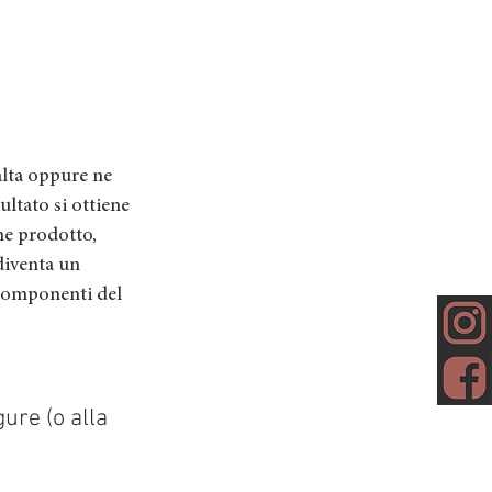
alta oppure ne 
ultato si ottiene 
ne prodotto, 
diventa un 
 componenti del 
ure (o alla 