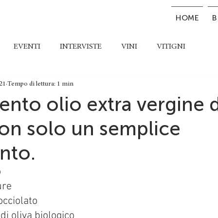
HOME
B
EVENTI
INTERVISTE
VINI
VITIGNI
21
Tempo di lettura: 1 min
nto olio extra vergine d
non solo un semplice
nto.
o
ure
cciolato
di oliva biologico