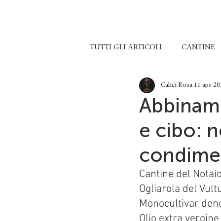
TUTTI GLI ARTICOLI
CANTINE
Calici Rosa
11 apr 20
Abbiname
e cibo: 
condime
Cantine del Notai
Ogliarola del Vult
Monocultivar deno
Olio extra vergine 