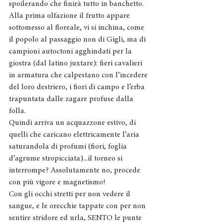
spoilerando che finirà tutto in banchetto.
Alla prima olfazione il frutto appare 
sottomesso al floreale, vi si inchina, come 
il popolo al passaggio non di Gigli, ma di 
campioni autoctoni agghindati per la 
giostra (dal latino juxtare): fieri cavalieri 
in armatura che calpestano con l’incedere 
del loro destriero, i fiori di campo e l’erba 
trapuntata dalle zagare profuse dalla 
folla. 
Quindi arriva un acquazzone estivo, di 
quelli che caricano elettricamente l’aria 
saturandola di profumi (fiori, foglia 
d’agrume stropicciata)...il torneo si 
interrompe? Assolutamente no, procede 
con più vigore e magnetismo!
Con gli occhi stretti per non vedere il 
sangue, e le orecchie tappate con per non 
sentire stridore ed urla, SENTO le punte 