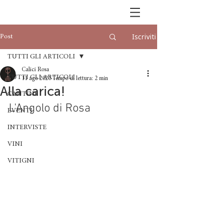
Iscriviti
Post
TUTTI GLI ARTICOLI
Calici Rosa
TUTTI GLI ARTICOLI
11 ago 2020
Tempo di lettura: 2 min
Alla carica!
CANTINE
L'Angolo di Rosa
EVENTI
INTERVISTE
VINI
VITIGNI